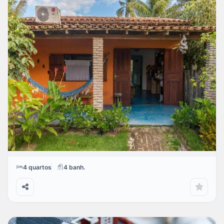
Linda residencia bem localizada com 4 dormitórios
Morumbi
4
quartos
4
banh.