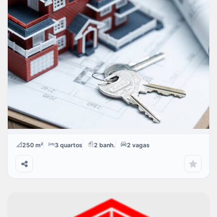
APARTAMENTO EN ARRIENDO Y VENTA BARRIO LA
CASTELLANA |9515
$
VENDA
Comuna 10 El Rocío
250 m²
3
quartos
2
banh.
2
vagas