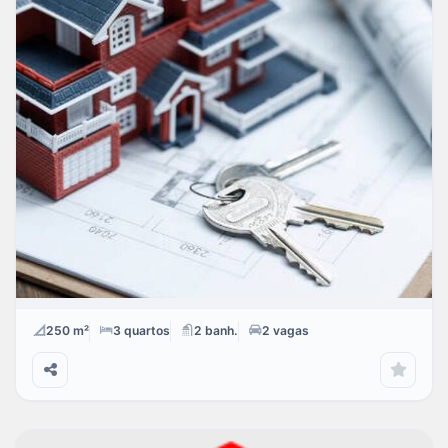
APARTAMENTO EN ARRIENDO Y VENTA BARRIO LA
CASTELLANA |9515 (Chile)
$
VENDA
Água Verde
250 m²
3
quartos
2
banh.
2
vagas