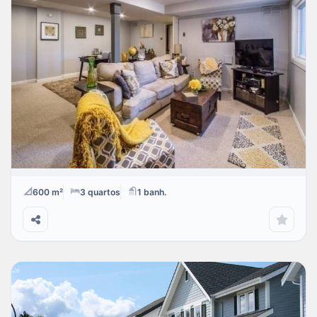
Linda residência
R$
LOCAÇÃO
Santo Amaro
600 m²
3
quartos
1
banh.