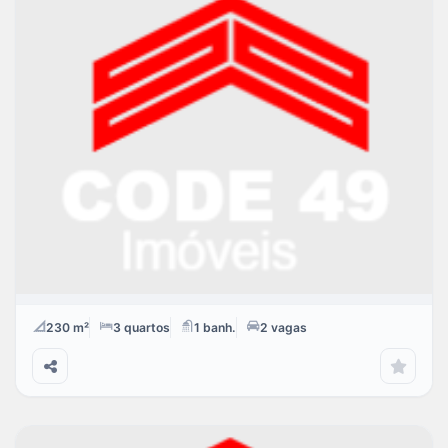
Testando envio de fotos
R$
VENDA
R$
LOCAÇÃO
230 m²
3
quartos
1
banh.
2
vagas